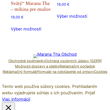
Svätý“ Marana Tha
19,00
€
– mikina pre mužov
Tento
Výber možností
19,00
€
produkt
Tento
má
Výber možností
produkt
viacero
má
variantov.
viacero
Možnosti
variantov.
si
Možnosti
môžete
Obchodné podmienky
Ochrana osobných údajov (GDPR)
si
vybrať
Možnosti dopravy a platby
Reklamačný poriadok
môžete
na
Reklamačný formulár
Formulár na odstúpenie od zmluvy
Cookies
vybrať
stránke
na
produktu.
Tento web používa súbory cookies. Prehliadaním
stránke
webu vyjadrujete súhlas s ich používaním.
Prijať
produktu.
Viac informácií